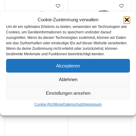
Cookie-Zustimmung verwalten
Um dir ein optimales Erlebnis zu bieten, verwenden wir Technologien wie
Cookies, um Geräteinformationen zu speichern und/oder darauf
zuzugreifen. Wenn du diesen Technologien zustimmst, können wir Daten
wie das Surfverhalten oder eindeutige IDs auf dieser Website verarbeiten.
Wenn du deine Zustimmung nicht erteilst oder zurückziehst, können
bestimmte Merkmale und Funktionen beeinträchtigt werden.
PELLENC ULiB 200E Akku
PELLENC ULiB 400E Akku
Akzeptieren
PELLENC
,
Akku
,
PELLENC
,
Akku
,
Akku-Geräte
Akku-Geräte
Ablehnen
Einstellungen ansehen
€
€
Cookie-Richtlinie
Datenschutz
Impressum
IN DEN WARENKORB
IN DEN WARENKORB