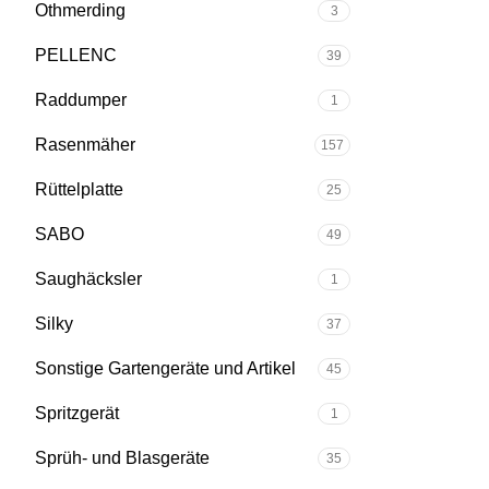
Othmerding
3
PELLENC
39
Raddumper
1
Rasenmäher
157
Rüttelplatte
25
SABO
49
Saughäcksler
1
Silky
37
Sonstige Gartengeräte und Artikel
45
Spritzgerät
1
Sprüh- und Blasgeräte
35