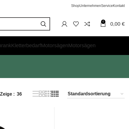
Shop
Unternehmen
Service
Kontakt
0
0,00
€
hrank
Kletterbedarf
Motorsägen
Motorsägen
Zeige
36