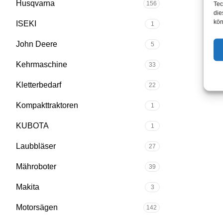
Husqvarna
156
Tec
die
kön
ISEKI
1
John Deere
5
Kehrmaschine
33
Kletterbedarf
22
Kompakttraktoren
1
KUBOTA
1
Laubbläser
27
Mähroboter
39
Makita
3
Motorsägen
142