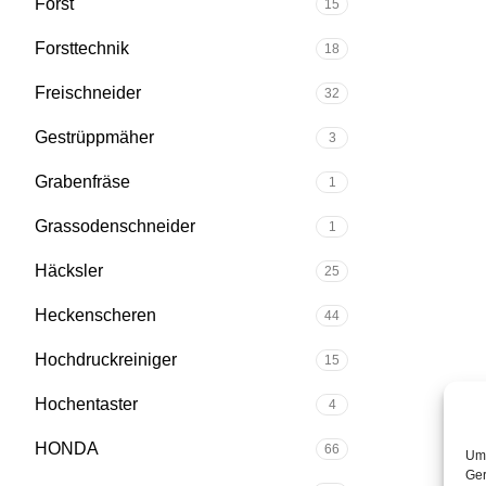
Först
15
Forsttechnik
18
Freischneider
32
Gestrüppmäher
3
Grabenfräse
1
Grassodenschneider
1
Häcksler
25
Heckenscheren
44
Hochdruckreiniger
15
Hochentaster
4
HONDA
66
Um 
Ger