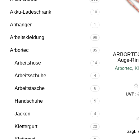
Akku-Ladeschrank
10
Anhänger
1
Arbeitskleidung
96
Arbortec
85
ARBORTEC 
Auge-Rin
Arbeitshose
14
Arbortec
,
Kl
Arbeitsschuhe
4
Arbeitstasche
6
Handschuhe
5
AUSFÜ
Jacken
4
i
Klettergurt
23
zzgl.