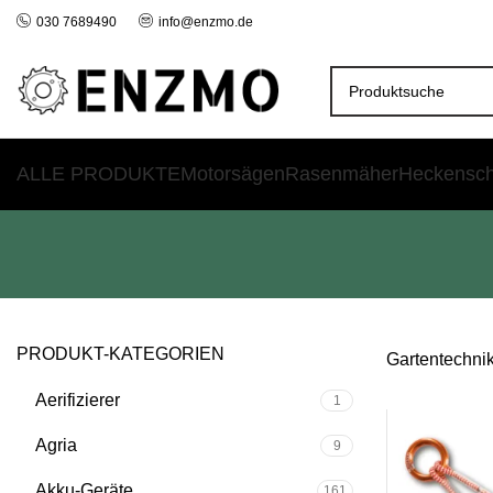
030 7689490
info@enzmo.de
ALLE PRODUKTE
Motorsägen
Rasenmäher
Heckensc
PRODUKT-KATEGORIEN
Gartentechni
Aerifizierer
1
SALE
Agria
9
Akku-Geräte
161