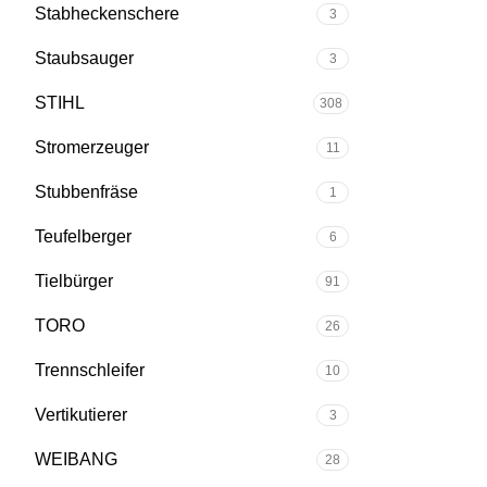
Stabheckenschere
3
Staubsauger
3
STIHL
308
Stromerzeuger
11
Stubbenfräse
1
Teufelberger
6
Tielbürger
91
TORO
26
Trennschleifer
10
Vertikutierer
3
WEIBANG
28