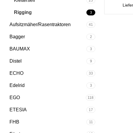
Kletterseil
25
Liefe
Rigging
3
Aufsitzmäher/Rasentraktoren
41
Bagger
2
BAUMAX
3
Distel
9
ECHO
33
Edelrid
3
EGO
118
ETESIA
17
FHB
11