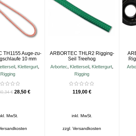
TH1155 Auge-zu-
ARBORTEC THLR2 Rigging-
ARB
gschlaufe 10 mm
Seil Treehog
Rig
etterseil
,
Klettergurt
,
Arbortec
,
Kletterseil
,
Klettergurt
,
Arbo
Rigging
Rigging
28,50
€
€
30,34
€
HRUNG WÄHLEN
AUSFÜHRUNG WÄHLEN
nkl. MwSt.
inkl. MwSt.
Versandkosten
zzgl.
Versandkosten