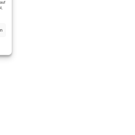
 auf
t,
en