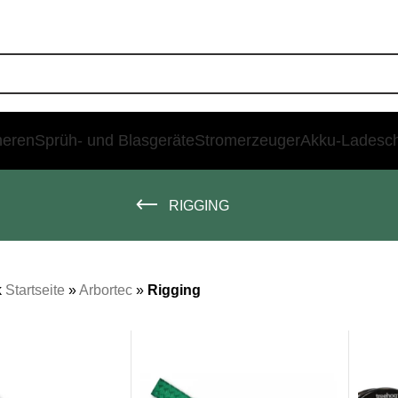
heren
Sprüh- und Blasgeräte
Stromerzeuger
Akku-Ladesc
RIGGING
k
Startseite
»
Arbortec
»
Rigging
SALE
SALE