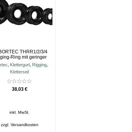
ORTEC THRR1/2/3/4
ging-Ring mit geringer
Reibung
rtec
,
Klettergurt
,
Rigging
,
Kletterseil
€
AUSFÜHRUNG WÄHLEN
inkl. MwSt.
zzgl.
Versandkosten