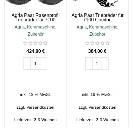
Agria Paar Rasenprofil
Agria Paar Triebräder für
Triebräder für 7100
7100 Comfort
Cleanstar premium
Kehrmaschine
Agria
,
Kehrmaschine
,
Agria
,
Kehrmaschine
,
Kehrmaschine
Zubehör
Zubehör
€
€
IN DEN WARENKORB
IN DEN WARENKORB
inkl. 19 % MwSt.
inkl. 19 % MwSt.
zzgl.
Versandkosten
zzgl.
Versandkosten
Lieferzeit:
2-3 Wochen
Lieferzeit:
2-3 Wochen