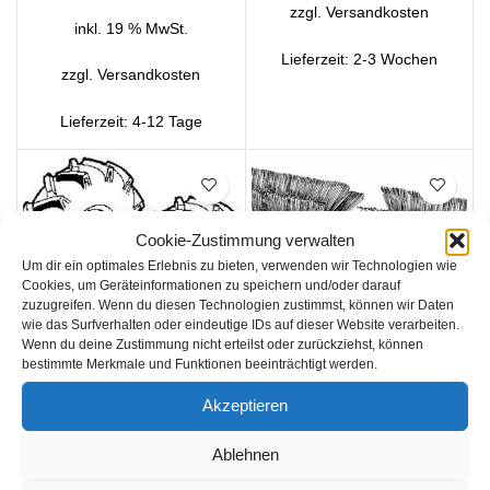
zzgl.
Versandkosten
inkl. 19 % MwSt.
Lieferzeit:
2-3 Wochen
zzgl.
Versandkosten
Lieferzeit:
4-12 Tage
Cookie-Zustimmung verwalten
Um dir ein optimales Erlebnis zu bieten, verwenden wir Technologien wie
Cookies, um Geräteinformationen zu speichern und/oder darauf
zuzugreifen. Wenn du diesen Technologien zustimmst, können wir Daten
wie das Surfverhalten oder eindeutige IDs auf dieser Website verarbeiten.
Agria Paar Bürsten fein,
Wenn du deine Zustimmung nicht erteilst oder zurückziehst, können
100 cm
bestimmte Merkmale und Funktionen beeinträchtigt werden.
Agria Paar
Agria
,
Kehrmaschine
,
Ackerstollenprofil
Akzeptieren
Zubehör
Triebräder für 7100
Agria
,
Kehrmaschine
,
Cleanstar premium
Kehrmaschine
Zubehör
Ablehnen
€