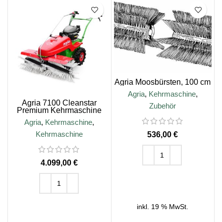
Agria Moosbürsten, 100 cm
Agria
,
Kehrmaschine
,
Agria 7100 Cleanstar
Zubehör
Premium Kehrmaschine
(Grundgerät ohne
Agria
,
Kehrmaschine
,
Bereifung und ohne
Bürsten)
Kehrmaschine
€
€
IN DEN WARENKORB
IN DEN WARENKORB
inkl. 19 % MwSt.