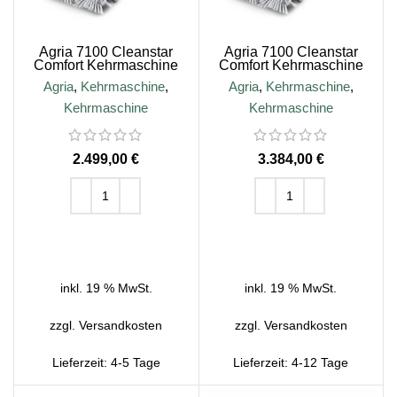
Agria 7100 Cleanstar
Agria 7100 Cleanstar
Comfort Kehrmaschine
Comfort Kehrmaschine
(Grundgerät ohne
SET mit Reifen und
Agria
,
Kehrmaschine
,
Agria
,
Kehrmaschine
,
Bereifung und Bürsten)
Bürsten
Kehrmaschine
Kehrmaschine
€
€
IN DEN WARENKORB
IN DEN WARENKORB
inkl. 19 % MwSt.
inkl. 19 % MwSt.
zzgl.
Versandkosten
zzgl.
Versandkosten
Lieferzeit:
4-5 Tage
Lieferzeit:
4-12 Tage