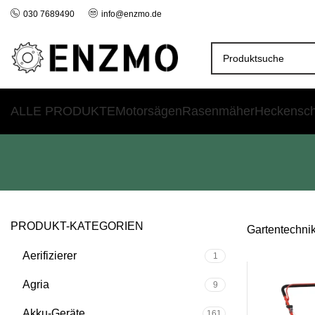
030 7689490
info@enzmo.de
ALLE PRODUKTE
Motorsägen
Rasenmäher
Heckensc
PRODUKT-KATEGORIEN
Gartentechni
Aerifizierer
1
Agria
9
Akku-Geräte
161