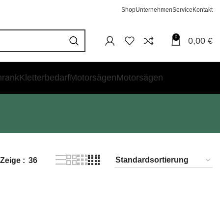
Shop
Unternehmen
Service
Kontakt
0
0,00
€
hrank
Kletterbedarf
Motorsägen
Motorsägen
Zeige
36