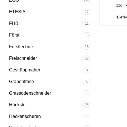
EGO
118
zzgl.
ETESIA
17
Liefe
FHB
11
Först
15
Forsttechnik
18
Freischneider
32
Gestrüppmäher
3
Grabenfräse
1
Grassodenschneider
1
Häcksler
25
Heckenscheren
44