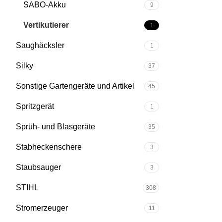
SABO-Akku
9
Vertikutierer
1
Saughäcksler
1
Silky
37
Sonstige Gartengeräte und Artikel
45
Spritzgerät
1
Sprüh- und Blasgeräte
35
Stabheckenschere
3
Staubsauger
3
STIHL
308
Stromerzeuger
11