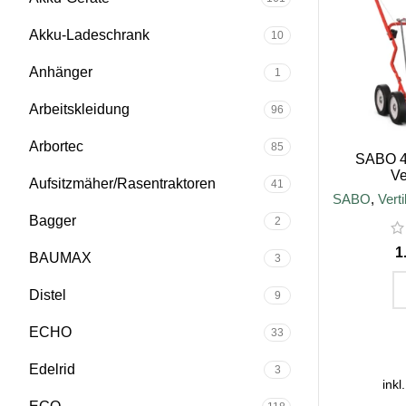
Akku-Ladeschrank
10
Anhänger
1
Arbeitskleidung
96
Arbortec
85
SABO 4
Ve
Aufsitzmäher/Rasentraktoren
41
SABO
,
Verti
Bagger
2
BAUMAX
3
Distel
9
IN D
ECHO
33
Edelrid
3
inkl