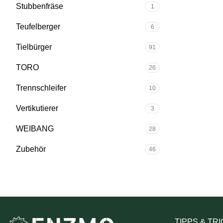
Stubbenfräse
1
Teufelberger
6
Tielbürger
91
TORO
26
Trennschleifer
10
Vertikutierer
3
WEIBANG
28
Zubehör
46
TIPPS & TR