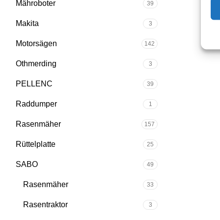
Mähroboter
39
Makita
3
Motorsägen
142
Othmerding
3
PELLENC
39
Raddumper
1
Rasenmäher
157
Rüttelplatte
25
SABO
49
Rasenmäher
33
Rasentraktor
3