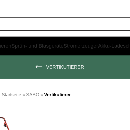
heren
Sprüh- und Blasgeräte
Stromerzeuger
Akku-Ladesc
VERTIKUTIERER
k
Startseite
»
SABO
»
Vertikutierer