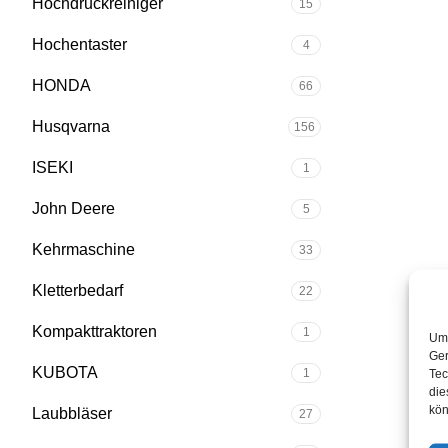
Hochdruckreiniger
15
Hochentaster
4
HONDA
66
Husqvarna
156
ISEKI
1
John Deere
5
Kehrmaschine
33
Kletterbedarf
22
Kompakttraktoren
1
Um 
Ger
KUBOTA
1
Tec
die
kön
Laubbläser
27