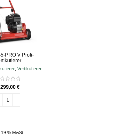
5-PRO V Profi-
rtikutierer
kutierer
,
Vertikutierer
€
EN WARENKORB
. 19 % MwSt.