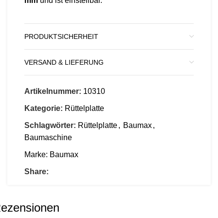
mm
und ist einstellbar.
PRODUKTSICHERHEIT
VERSAND & LIEFERUNG
Artikelnummer:
10310
Kategorie:
Rüttelplatte
Schlagwörter:
Rüttelplatte
,
Baumax
,
Baumaschine
Marke:
Baumax
Share:
ezensionen