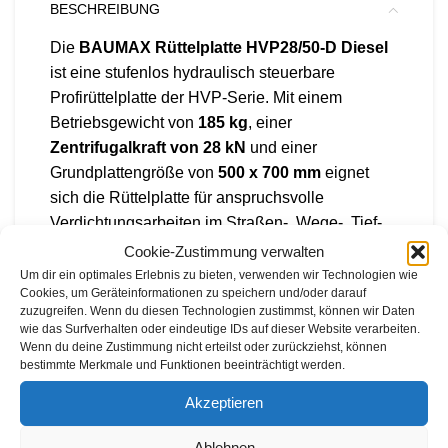
BESCHREIBUNG
Die
BAUMAX Rüttelplatte HVP28/50-D Diesel
ist eine stufenlos hydraulisch steuerbare
Profirüttelplatte der HVP-Serie. Mit einem
Betriebsgewicht von
185 kg
, einer
Zentrifugalkraft von 28 kN
und einer
Grundplattengröße von
500 x 700 mm
eignet
sich die Rüttelplatte für anspruchsvolle
Verdichtungsarbeiten im Straßen-, Wege-, Tief-
und Garten- und Landschaftsbau.
Cookie-Zustimmung verwalten
Um dir ein optimales Erlebnis zu bieten, verwenden wir Technologien wie
Das Gerät verfügt über eine
stufenlos
Cookies, um Geräteinformationen zu speichern und/oder darauf
zuzugreifen. Wenn du diesen Technologien zustimmst, können wir Daten
hydraulische Steuerung der Fahrtrichtung
bis
wie das Surfverhalten oder eindeutige IDs auf dieser Website verarbeiten.
hin zur Punktrüttlung. Dadurch lassen sich
Wenn du deine Zustimmung nicht erteilst oder zurückziehst, können
bestimmte Merkmale und Funktionen beeinträchtigt werden.
Vorlauf, Rücklauf und punktgenaue
Verdichtungsarbeiten besonders feinfühlig
Akzeptieren
steuern. Die
hochverschleißfeste Bodenplatte
aus Spezialguss
sorgt für eine robuste
Ablehnen