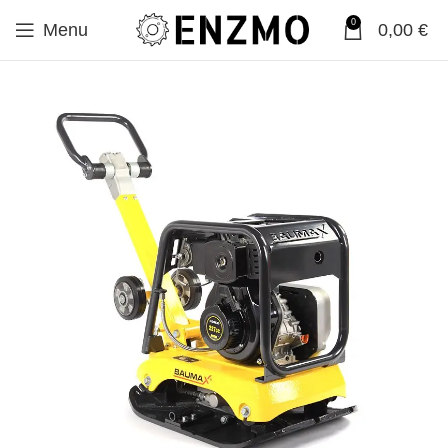
0
Menu
0,00
€