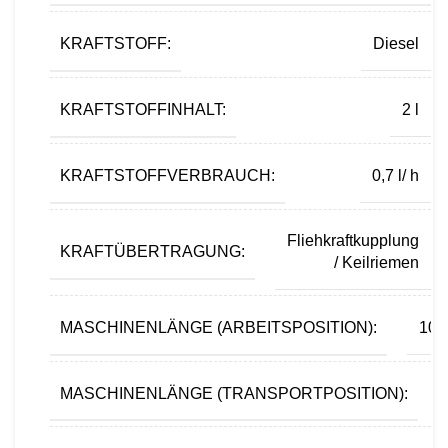
KRAFTSTOFF:
Diesel
KRAFTSTOFFINHALT:
2 l
KRAFTSTOFFVERBRAUCH:
0,7 l/ h
Fliehkraftkupplung
KRAFTÜBERTRAGUNG:
/ Keilriemen
MASCHINENLÄNGE (ARBEITSPOSITION):
10
MASCHINENLÄNGE (TRANSPORTPOSITION):