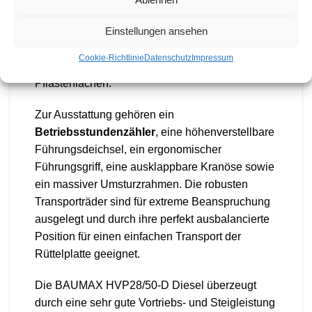
Ausführung und unterstützt den langlebigen
Einstellungen ansehen
Einsatz auf verschiedenen Untergründen. Durch
die sehr guten Laufeigenschaften auch auf
Cookie-Richtlinie
Datenschutz
Impressum
Pflaster eignet sich die Rüttelplatte besonders für
Pflasterflächen.
Zur Ausstattung gehören ein
Betriebsstundenzähler
, eine höhenverstellbare
Führungsdeichsel, ein ergonomischer
Führungsgriff, eine ausklappbare Kranöse sowie
ein massiver Umsturzrahmen. Die robusten
Transporträder sind für extreme Beanspruchung
ausgelegt und durch ihre perfekt ausbalancierte
Position für einen einfachen Transport der
Rüttelplatte geeignet.
Die BAUMAX HVP28/50-D Diesel überzeugt
durch eine sehr gute Vortriebs- und Steigleistung