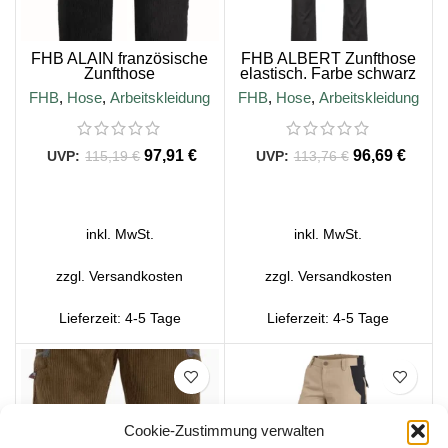
FHB ALAIN französische
FHB ALBERT Zunfthose
Zunfthose
elastisch. Farbe schwarz
FHB
,
Hose
,
Arbeitskleidung
FHB
,
Hose
,
Arbeitskleidung
97,91
€
96,69
€
115,19
€
113,76
€
AUSFÜHRUNG WÄHLEN
AUSFÜHRUNG WÄHLEN
inkl. MwSt.
inkl. MwSt.
zzgl.
Versandkosten
zzgl.
Versandkosten
Lieferzeit:
4-5 Tage
Lieferzeit:
4-5 Tage
SALE
SALE
Cookie-Zustimmung verwalten