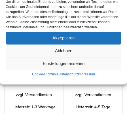
Um dir ein optimales Erlebnis zu bieten, verwenden wir Technologien wie
Cookies, um Geräteinformationen zu speichern und/oder darauf
zuzugreifen. Wenn du diesen Technologien zustimmst, können wir Daten
wie das Surfverhalten oder eindeutige IDs auf dieser Website verarbeiten.
Wenn du deine Zustimmung nicht erteilst oder zurückziehst, können
bestimmte Merkmale und Funktionen beeinträchtigt werden.
FHB ALFONS Zunfthose
FHB ALMA Arbeitshose
Trenkercord
Damen
Akzeptieren
FHB
,
Hose
,
Arbeitskleidung
FHB
,
Hose
,
Arbeitskleidung
Ablehnen
87,39
€
79,85
€
102,82
€
93,95
€
Einstellungen ansehen
AUSFÜHRUNG WÄHLEN
AUSFÜHRUNG WÄHLEN
Cookie-Richtlinie
Datenschutz
Impressum
inkl. MwSt.
inkl. MwSt.
zzgl.
Versandkosten
zzgl.
Versandkosten
Lieferzeit:
1-3 Werktage
Lieferzeit:
4-5 Tage