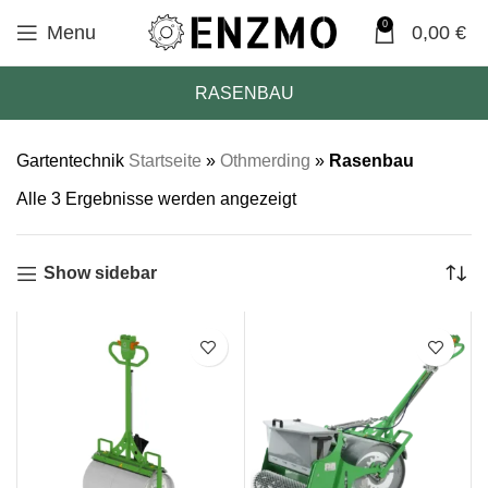
0
Menu
0,00
€
RASENBAU
Gartentechnik
Startseite
»
Othmerding
»
Rasenbau
Alle 3 Ergebnisse werden angezeigt
Show sidebar
SALE
SALE