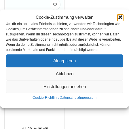
SALE
Cookie-Zustimmung verwalten
Um dir ein optimales Erlebnis zu bieten, verwenden wir Technologien wie
Cookies, um Geräteinformationen zu speichern und/oder darauf
zuzugreifen. Wenn du diesen Technologien zustimmst, können wir Daten
wie das Surfverhalten oder eindeutige IDs auf dieser Website verarbeiten.
Wenn du deine Zustimmung nicht erteilst oder zurückziehst, können
bestimmte Merkmale und Funktionen beeinträchtigt werden.
Othmerding Säaggregat
Akzeptieren
GreenSEEDER
Othmerding
,
Rasenbau
Ablehnen
Einstellungen ansehen
4.700,62
€
4.748,10
€
Cookie-Richtlinie
Datenschutz
Impressum
IN DEN WARENKORB
inkl. 19 % MwSt.