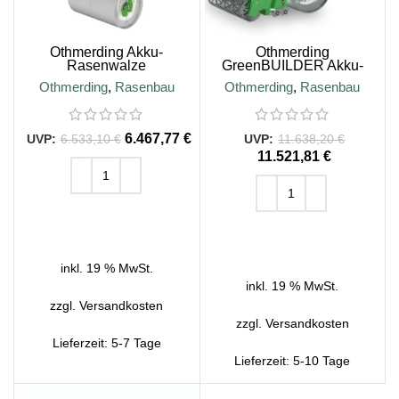
Othmerding Akku-
Othmerding
Rasenwalze
GreenBUILDER Akku-
GreenROLLER
Rasenbaumaschine
Othmerding
,
Rasenbau
Othmerding
,
Rasenbau
6.467,77
€
6.533,10
€
11.638,20
€
11.521,81
€
IN DEN WARENKORB
IN DEN WARENKORB
inkl. 19 % MwSt.
inkl. 19 % MwSt.
zzgl.
Versandkosten
zzgl.
Versandkosten
Lieferzeit:
5-7 Tage
Lieferzeit:
5-10 Tage