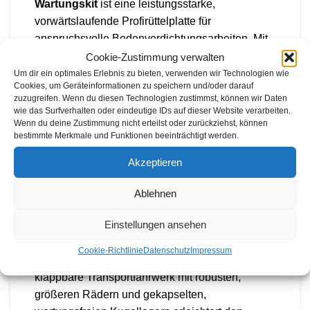
Wartungskit
ist eine leistungsstarke,
vorwärtslaufende Profirüttelplatte für
anspruchsvolle Bodenverdichtungsarbeiten. Mit
einem Betriebsgewicht von
104 kg
, einer
Cookie-Zustimmung verwalten
Zentrifugalkraft von 20 kN
und einer
Um dir ein optimales Erlebnis zu bieten, verwenden wir Technologien wie
Cookies, um Geräteinformationen zu speichern und/oder darauf
Motorleistung von
4,8 kW / 6,5 PS
eignet sich die
zuzugreifen. Wenn du diesen Technologien zustimmst, können wir Daten
Rüttelplatte für vielseitige Einsätze im Garten-,
wie das Surfverhalten oder eindeutige IDs auf dieser Website verarbeiten.
Wenn du deine Zustimmung nicht erteilst oder zurückziehst, können
Landschafts- und Baubereich.
bestimmte Merkmale und Funktionen beeinträchtigt werden.
Das Gerät wird inklusive
originaler
Akzeptieren
Polyurethanmatte
mit
90° Shore Härte
geliefert,
die speziell für Rüttelplatten ausgelegt ist.
Ablehnen
Ebenfalls enthalten ist ein
Wartungskit
, in dem
Einstellungen ansehen
sich der Loncin-Standardluftfilter befindet.
Zusätzlich ist der
BAUMAX Premiumluftfilter
Cookie-Richtlinie
Datenschutz
Impressum
mit 4-facher Standzeit
bereits verbaut. Das
klappbare Transportfahrwerk mit robusten,
größeren Rädern und gekapselten,