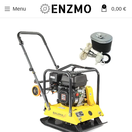
0
Menu
0,00
€