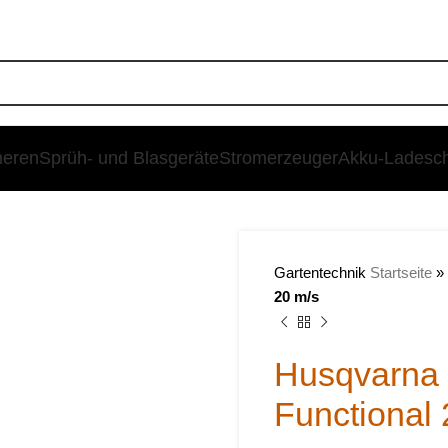
heren
Sprüh- und Blasgeräte
Stromerzeuger
Akku-Ladesc
SALE
Gartentechnik
Startseite
»
20 m/s
Husqvarna 
Functional 