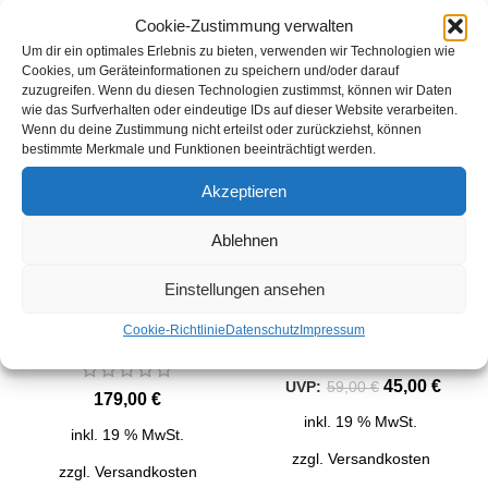
Cookie-Zustimmung verwalten
SALE
Um dir ein optimales Erlebnis zu bieten, verwenden wir Technologien wie
Cookies, um Geräteinformationen zu speichern und/oder darauf
zuzugreifen. Wenn du diesen Technologien zustimmst, können wir Daten
wie das Surfverhalten oder eindeutige IDs auf dieser Website verarbeiten.
Wenn du deine Zustimmung nicht erteilst oder zurückziehst, können
bestimmte Merkmale und Funktionen beeinträchtigt werden.
Akzeptieren
Ablehnen
HONDA CV3620 XA
EGO LT0300E Prisma-
Standardladegerät
Leuchte
Einstellungen ansehen
HONDA
,
HONDA Akku
,
EGO
,
Scheinwerfer
,
Akku-Geräte
Cookie-Richtlinie
Datenschutz
Impressum
Akku-Geräte
45,00
€
59,00
€
€
inkl. 19 % MwSt.
inkl. 19 % MwSt.
zzgl.
Versandkosten
zzgl.
Versandkosten