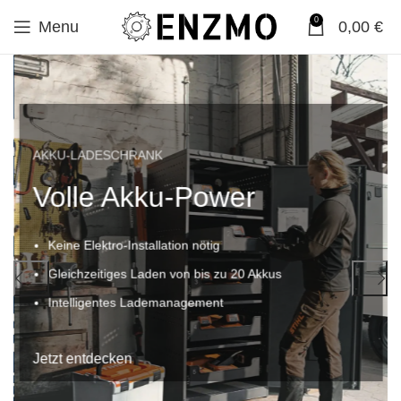
0
Menu
0,00
€
AKKU-LADESCHRANK
Volle Akku-Power
Keine Elektro-Installation nötig
Gleichzeitiges Laden von bis zu 20 Akkus
Intelligentes Lademanagement
Jetzt entdecken