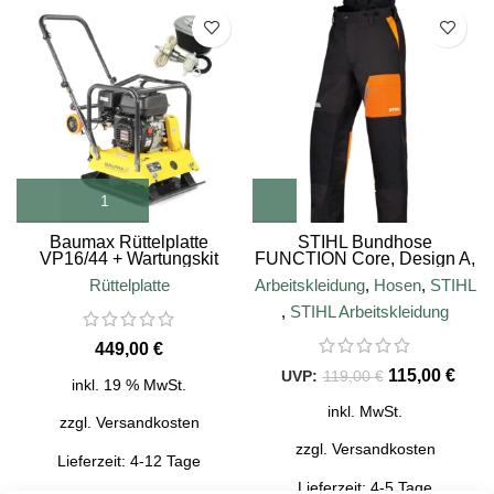
SALE
Baumax Rüttelplatte
STIHL Bundhose
VP16/44 + Wartungskit
FUNCTION Core, Design A,
Class 1
Rüttelplatte
Arbeitskleidung
,
Hosen
,
STIHL
,
STIHL Arbeitskleidung
€
115,00
€
119,00
€
inkl. 19 % MwSt.
inkl. MwSt.
zzgl.
Versandkosten
zzgl.
Versandkosten
Lieferzeit:
4-12 Tage
Lieferzeit:
4-5 Tage