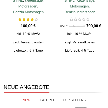
STIHL
,
Kettensäge
,
STIHL
,
Kettensäge
,
Motorsägen
,
Motorsägen
,
Benzin Motorsägen
Benzin Motorsägen
€
790,00
€
1.079,00
€
inkl. 19 % MwSt.
inkl. 19 % MwSt.
zzgl.
Versandkosten
zzgl.
Versandkosten
Lieferzeit:
5-7 Tage
Lieferzeit:
4-5 Tage
NEUE PRODUKTE
NEUE PRODUKTE
Motorsägen
Arbeitsbekleidung
Große Auswahl an Motorsägen für
Arbeitsschuhe, Jacken, Hemden,
unterschiedliche Einsatzbereich.
Handschuhe mit Schnittschutz.
NEUE ANGEBOTE
JETZT KAUFEN
JETZT KAUFEN
NEW
FEATURED
TOP SELLERS