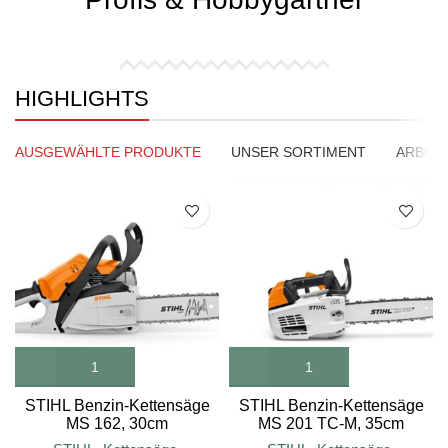
HIGHLIGHTS
AUSGEWÄHLTE PRODUKTE
UNSER SORTIMENT
ARBEIT
SALE
STIHL Benzin-Kettensäge
STIHL Benzin-Kettensäge
MS 162, 30cm
MS 201 TC-M, 35cm
Schienenlänge
Schienenlänge