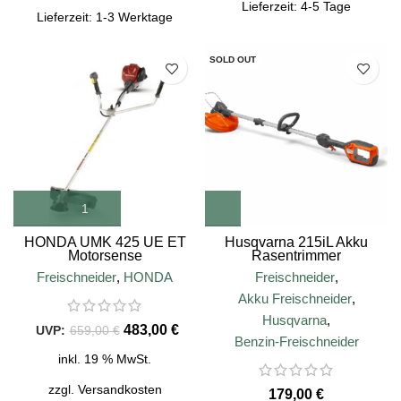
Lieferzeit:
4-5 Tage
Lieferzeit:
1-3 Werktage
SALE
SOLD OUT
HONDA UMK 425 UE ET
Husqvarna 215iL Akku
Motorsense
Rasentrimmer
Freischneider
,
HONDA
Freischneider
,
Akku Freischneider
,
Husqvarna
,
483,00
€
659,00
€
Benzin-Freischneider
inkl. 19 % MwSt.
zzgl.
Versandkosten
€