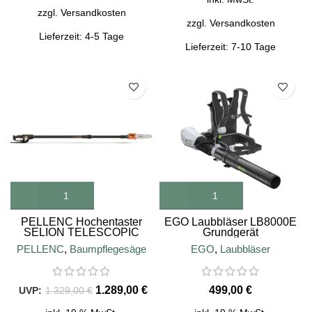
zzgl.
Versandkosten
zzgl.
Versandkosten
Lieferzeit:
4-5 Tage
Lieferzeit:
7-10 Tage
SALE
PELLENC Hochentaster
EGO Laubbläser LB8000E
SELION TELESCOPIC
Grundgerät
T175-225 EVO
PELLENC
,
Baumpflegesäge
EGO
,
Laubbläser
1.289,00
€
€
1.329,00
€