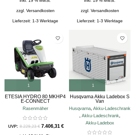
inkl. 19 % MwSt.
inkl. 19 % MwSt.
zzgl.
Versandkosten
zzgl.
Versandkosten
Lieferzeit:
1-3 Werktage
Lieferzeit:
1-3 Werktage
SALE
ETESIA HYDRO 80 MKHP4
Husqvarna Akku Ladebox S
E-CONNECT
Van
Rasenmäher
Husqvarna
,
Akku-Ladeschrank
,
Akku-Ladeschrank
,
Akku-Ladebox
7.406,31
€
8.229,23
€