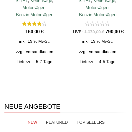
STIHL
,
Kettensäge
,
STIHL
,
Kettensäge
,
Motorsägen
,
Motorsägen
,
Benzin Motorsägen
Benzin Motorsägen
€
790,00
€
1.079,00
€
inkl. 19 % MwSt.
inkl. 19 % MwSt.
zzgl.
Versandkosten
zzgl.
Versandkosten
Lieferzeit:
5-7 Tage
Lieferzeit:
4-5 Tage
NEUE PRODUKTE
NEUE PRODUKTE
Motorsägen
Arbeitsbekleidung
Große Auswahl an Motorsägen für
Arbeitsschuhe, Jacken, Hemden,
unterschiedliche Einsatzbereich.
Handschuhe mit Schnittschutz.
NEUE ANGEBOTE
JETZT KAUFEN
JETZT KAUFEN
NEW
FEATURED
TOP SELLERS