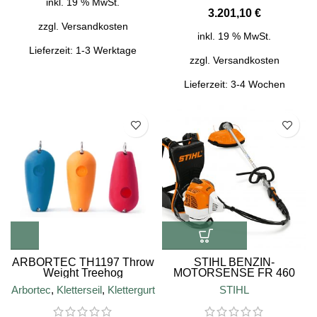
inkl. 19 % MwSt.
€
zzgl.
Versandkosten
inkl. 19 % MwSt.
Lieferzeit:
1-3 Werktage
zzgl.
Versandkosten
Lieferzeit:
3-4 Wochen
SALE
SALE
ARBORTEC TH1197 Throw
STIHL BENZIN-
Weight Treehog
MOTORSENSE FR 460
Rubber/Stainless Steel Ring
Arbortec
,
Kletterseil
,
Klettergurt
STIHL