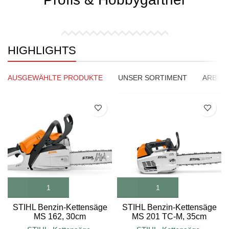
HIGHLIGHTS
AUSGEWÄHLTE PRODUKTE
UNSER SORTIMENT
ARBEIT
SALE
STIHL Benzin-Kettensäge
STIHL Benzin-Kettensäge
MS 162, 30cm
MS 201 TC-M, 35cm
Schienenlänge
Schienenlänge