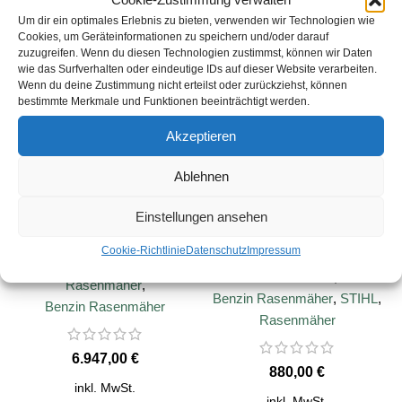
Lieferzeit:
4-5 Tage
Um dir ein optimales Erlebnis zu bieten, verwenden wir Technologien wie
Cookies, um Geräteinformationen zu speichern und/oder darauf
zuzugreifen. Wenn du diesen Technologien zustimmst, können wir Daten
SALE
SALE
wie das Surfverhalten oder eindeutige IDs auf dieser Website verarbeiten.
Wenn du deine Zustimmung nicht erteilst oder zurückziehst, können
bestimmte Merkmale und Funktionen beeinträchtigt werden.
Akzeptieren
Ablehnen
Einstellungen ansehen
WEIBANG WB GT 6813 TE
STIHL RM 650 Benzin-
Cookie-Richtlinie
Datenschutz
Impressum
Rasenmäher
WEIBANG
,
Rasenmäher
,
Rasenmäher
,
Rasenmäher
,
Benzin Rasenmäher
,
STIHL
,
Benzin Rasenmäher
Rasenmäher
€
€
inkl. MwSt.
inkl. MwSt.