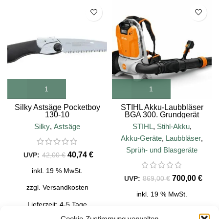
SALE
SALE
Silky Astsäge Pocketboy
STIHL Akku-Laubbläser
130-10
BGA 300. Grundgerät
Silky
,
Astsäge
STIHL
,
Stihl-Akku
,
Akku-Geräte
,
Laubbläser
,
Sprüh- und Blasgeräte
40,74
€
42,00
€
inkl. 19 % MwSt.
700,00
€
869,00
€
zzgl.
Versandkosten
inkl. 19 % MwSt.
Lieferzeit:
4-5 Tage
zzgl.
Versandkosten
Cookie-Zustimmung verwalten