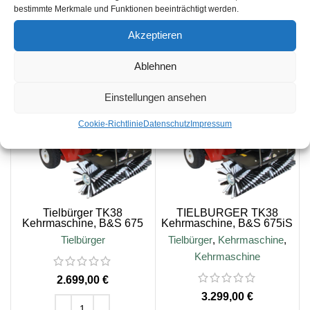
bestimmte Merkmale und Funktionen beeinträchtigt werden.
zzgl.
Versandkosten
zzgl.
Versandkosten
Akzeptieren
Lieferzeit:
5-10 Tage
Lieferzeit:
4-5 Tage
Ablehnen
Einstellungen ansehen
Cookie-Richtlinie
Datenschutz
Impressum
Tielbürger TK38
TIELBÜRGER TK38
Kehrmaschine, B&S 675
Kehrmaschine, B&S 675iS
EXi Motor
E-Start Motor
Tielbürger
Tielbürger
,
Kehrmaschine
,
Kehrmaschine
€
€