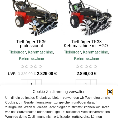
Tielbürger TK36
Tielbürger TK38
professional
Kehrmaschine mit EGO-
Kehrmaschine,
Akku-Motor
Tielbürger
,
Kehrmaschine
,
Tielbürger
,
Kehrmaschine
,
HondaCV170 Motor
Kehrmaschine
Kehrmaschine
2.829,00
€
€
3.329,00
€
Cookie-Zustimmung verwalten
IN DEN WARENKORB
IN DEN WARENKORB
Um dir ein optimales Erlebnis zu bieten, verwenden wir Technologien wie
Cookies, um Geräteinformationen zu speichern und/oder darauf
zuzugreifen. Wenn du diesen Technologien zustimmst, können wir Daten
inkl. 19 % MwSt.
inkl. 19 % MwSt.
wie das Surfverhalten oder eindeutige IDs auf dieser Website verarbeiten.
Wenn du deine Zustimmung nicht erteilst oder zurückziehst, können