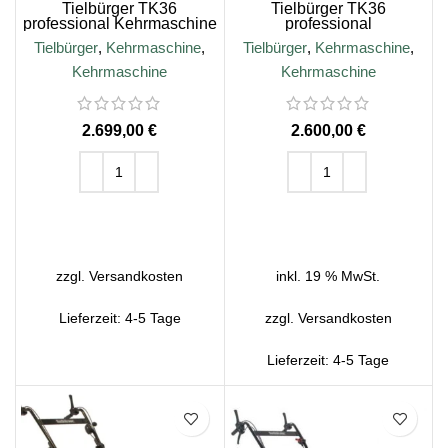
Tielbürger TK36
Tielbürger TK36
professional Kehrmaschine
professional
mit EGO-Akku-Motor
Kehrmaschine, B&S 675
Tielbürger
,
Kehrmaschine
,
Tielbürger
,
Kehrmaschine
,
EXi Motor
Kehrmaschine
Kehrmaschine
€
€
IN DEN WARENKORB
IN DEN WARENKORB
zzgl.
Versandkosten
inkl. 19 % MwSt.
Lieferzeit:
4-5 Tage
zzgl.
Versandkosten
Lieferzeit:
4-5 Tage
SALE