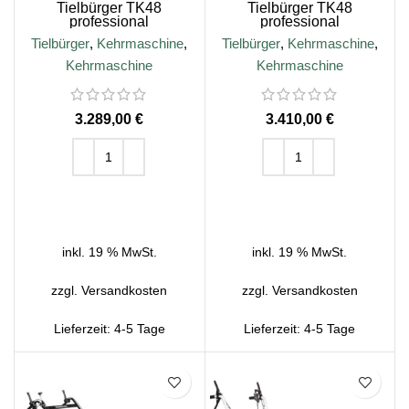
Tielbürger TK48
Tielbürger TK48
professional
professional
Kehrmaschine, B&S 675
Kehrmaschine, Honda
Tielbürger
,
Kehrmaschine
,
Tielbürger
,
Kehrmaschine
,
EXi Motor
GXV160 Motor
Kehrmaschine
Kehrmaschine
€
€
IN DEN WARENKORB
IN DEN WARENKORB
inkl. 19 % MwSt.
inkl. 19 % MwSt.
zzgl.
Versandkosten
zzgl.
Versandkosten
Lieferzeit:
4-5 Tage
Lieferzeit:
4-5 Tage