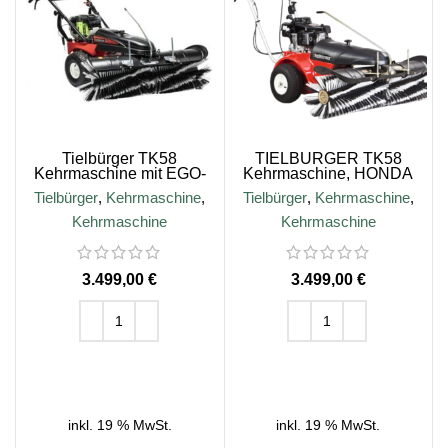
Tielbürger TK58
TIELBÜRGER TK58
Kehrmaschine mit EGO-
Kehrmaschine, HONDA
Akku-Motor
GXV160 Motor
Tielbürger
,
Kehrmaschine
,
Tielbürger
,
Kehrmaschine
,
Kehrmaschine
Kehrmaschine
€
€
IN DEN WARENKORB
IN DEN WARENKORB
inkl. 19 % MwSt.
inkl. 19 % MwSt.