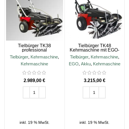
Tielbürger TK38
Tielbürger TK48
professional
Kehrmaschine mit EGO-
Kehrmaschine, B&S 675
Akku-Motor
Tielbürger
,
Kehrmaschine
,
Tielbürger
,
Kehrmaschine
,
EXi Motor
Kehrmaschine
EGO
,
Akku
,
Kehrmaschine
€
€
IN DEN WARENKORB
IN DEN WARENKORB
inkl. 19 % MwSt.
inkl. 19 % MwSt.