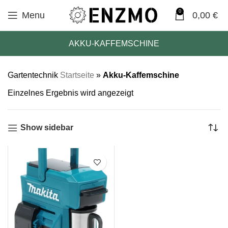
0
Menu
0,00
€
AKKU-KAFFEMSCHINE
Gartentechnik
Startseite
»
Akku-Kaffemschine
Einzelnes Ergebnis wird angezeigt
Show sidebar
SALE