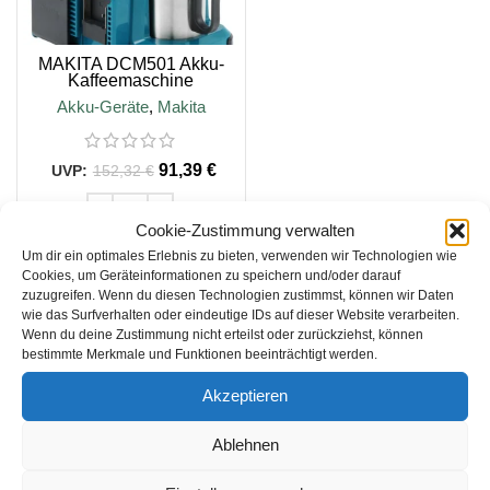
MAKITA DCM501 Akku-
Kaffeemaschine
Akku-Geräte
,
Makita
91,39
€
152,32
€
Cookie-Zustimmung verwalten
Um dir ein optimales Erlebnis zu bieten, verwenden wir Technologien wie
IN DEN WARENKORB
Cookies, um Geräteinformationen zu speichern und/oder darauf
zuzugreifen. Wenn du diesen Technologien zustimmst, können wir Daten
wie das Surfverhalten oder eindeutige IDs auf dieser Website verarbeiten.
inkl. 19 % MwSt.
Wenn du deine Zustimmung nicht erteilst oder zurückziehst, können
bestimmte Merkmale und Funktionen beeinträchtigt werden.
zzgl.
Versandkosten
Akzeptieren
Lieferzeit:
4-5 Tage
Ablehnen