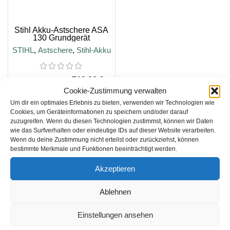
Stihl Akku-Astschere ASA
130 Grundgerät
STIHL
,
Astschere
,
Stihl-Akku
719,00
€
799,00
€
Cookie-Zustimmung verwalten
IN DEN WARENKORB
Um dir ein optimales Erlebnis zu bieten, verwenden wir Technologien wie
Cookies, um Geräteinformationen zu speichern und/oder darauf
inkl. 19 % MwSt.
zuzugreifen. Wenn du diesen Technologien zustimmst, können wir Daten
wie das Surfverhalten oder eindeutige IDs auf dieser Website verarbeiten.
Wenn du deine Zustimmung nicht erteilst oder zurückziehst, können
zzgl.
Versandkosten
bestimmte Merkmale und Funktionen beeinträchtigt werden.
Lieferzeit:
5-10 Tage
Akzeptieren
Ablehnen
Einstellungen ansehen