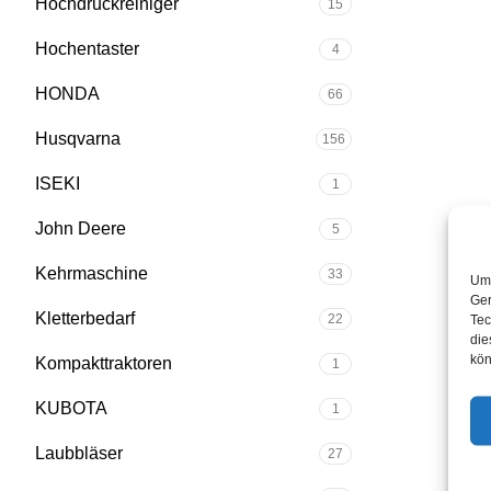
Hochdruckreiniger
15
Hochentaster
4
HONDA
66
Husqvarna
156
ISEKI
1
John Deere
5
Kehrmaschine
33
Um 
Ger
Kletterbedarf
22
Tec
die
kön
Kompakttraktoren
1
KUBOTA
1
Laubbläser
27