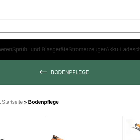
heren
Sprüh- und Blasgeräte
Stromerzeuger
Akku-Ladesc
BODENPFLEGE
k
Startseite
»
Bodenpflege
SALE
SALE