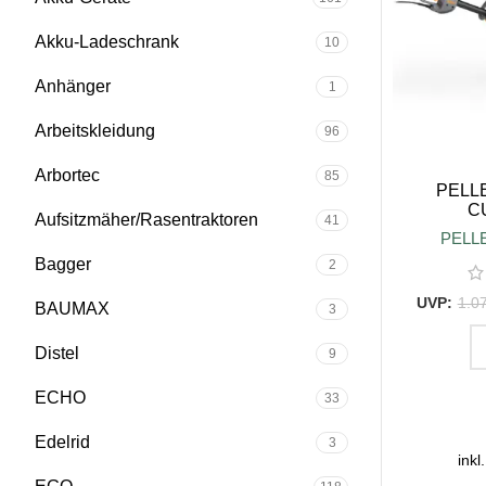
Akku-Ladeschrank
10
Anhänger
1
Arbeitskleidung
96
Arbortec
85
PELLE
C
Aufsitzmäher/Rasentraktoren
41
PELL
Bagger
2
1.0
BAUMAX
3
Distel
9
IN D
ECHO
33
Edelrid
3
inkl