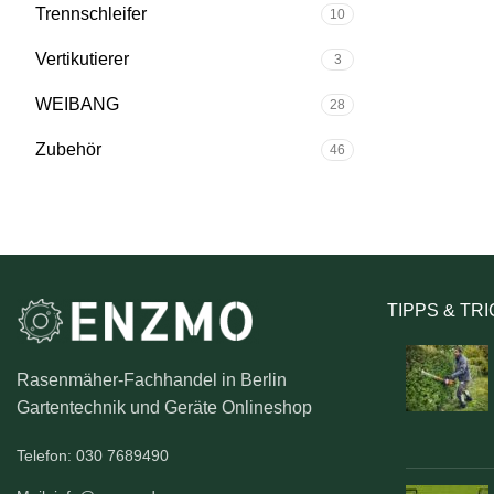
Trennschleifer
10
Vertikutierer
3
WEIBANG
28
Zubehör
46
TIPPS & TR
Rasenmäher-Fachhandel in Berlin
Gartentechnik und Geräte Onlineshop
Telefon: 030 7689490