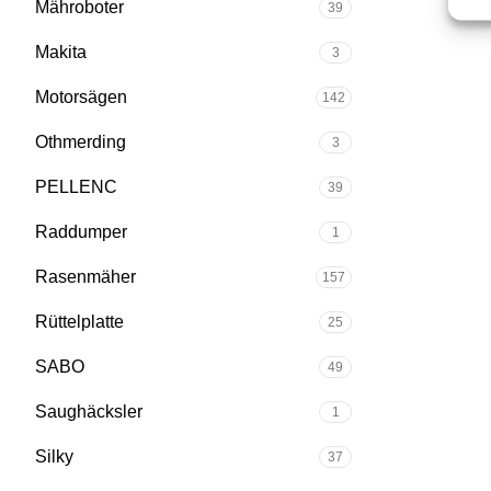
Mähroboter
39
Makita
3
Motorsägen
142
Othmerding
3
PELLENC
39
Raddumper
1
Rasenmäher
157
Rüttelplatte
25
SABO
49
Saughäcksler
1
Silky
37