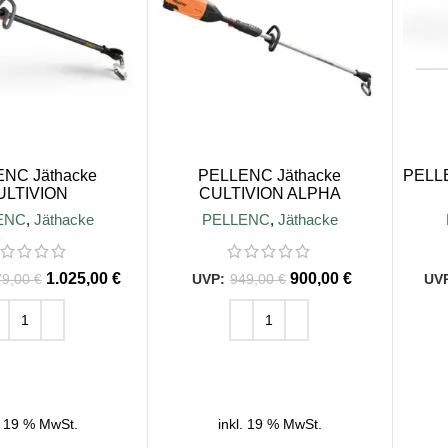
NC Jäthacke
PELLENC Jäthacke
PELLE
ULTIVION
CULTIVION ALPHA
ENC
,
Jäthacke
PELLENC
,
Jäthacke
1.025,00
€
900,00
€
79,00
€
949,00
€
EN WARENKORB
IN DEN WARENKORB
. 19 % MwSt.
inkl. 19 % MwSt.