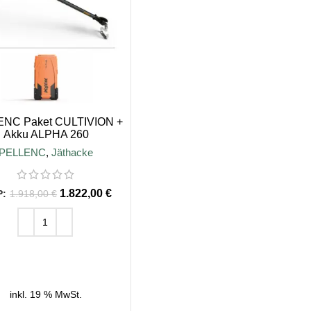
NC Paket CULTIVION +
Akku ALPHA 260
PELLENC
,
Jäthacke
1.822,00
€
1.918,00
€
IN DEN WARENKORB
inkl. 19 % MwSt.