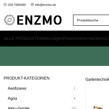
030 7689490
info@enzmo.de
ALLE PRODUKTE
Motorsägen
Rasenmäher
Heckensc
PRODUKT-KATEGORIEN
Gartentechni
Aerifizierer
1
SALE
Agria
9
Akku-Geräte
161