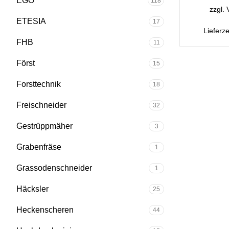
EGO
118
zzgl.
ETESIA
17
Lieferze
FHB
11
Först
15
Forsttechnik
18
Freischneider
32
Gestrüppmäher
3
Grabenfräse
1
Grassodenschneider
1
Häcksler
25
Heckenscheren
44