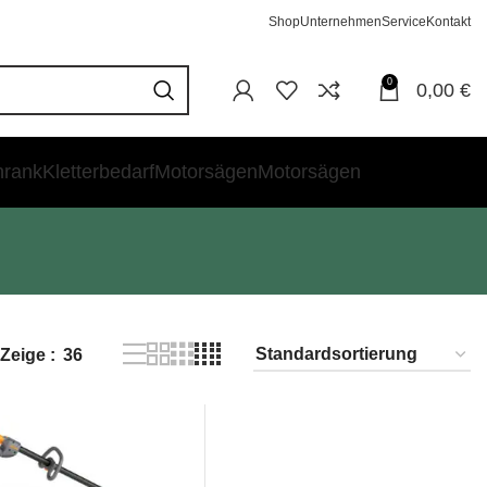
Shop
Unternehmen
Service
Kontakt
0
0,00
€
hrank
Kletterbedarf
Motorsägen
Motorsägen
Zeige
36