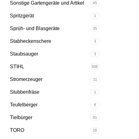
Sonstige Gartengeräte und Artikel
45
Spritzgerät
1
Sprüh- und Blasgeräte
35
Stabheckenschere
3
Staubsauger
3
STIHL
308
Stromerzeuger
11
Stubbenfräse
1
Teufelberger
6
Tielbürger
91
TORO
26