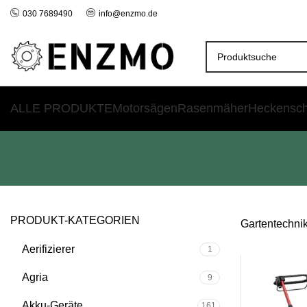
030 7689490
info@enzmo.de
ALLE PRODUKTE
Motorsägen
Rasenmäher
Heckensc
PRODUKT-KATEGORIEN
Gartentechni
Aerifizierer
1
SALE
Agria
9
Akku-Geräte
161