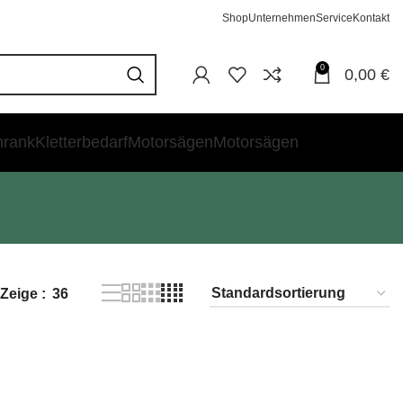
Shop
Unternehmen
Service
Kontakt
0
0,00
€
hrank
Kletterbedarf
Motorsägen
Motorsägen
Zeige
36