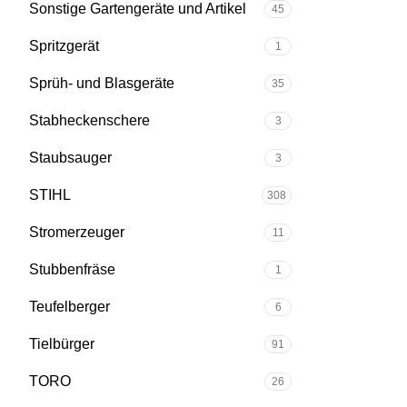
Sonstige Gartengeräte und Artikel
45
Spritzgerät
1
Sprüh- und Blasgeräte
35
Stabheckenschere
3
Staubsauger
3
STIHL
308
Stromerzeuger
11
Stubbenfräse
1
Teufelberger
6
Tielbürger
91
TORO
26