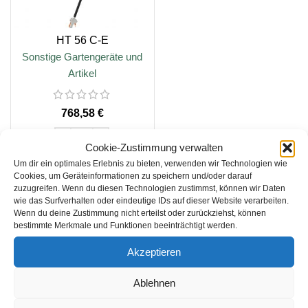
HT 56 C-E
Sonstige Gartengeräte und
Artikel
€
Cookie-Zustimmung verwalten
Um dir ein optimales Erlebnis zu bieten, verwenden wir Technologien wie
IN DEN WARENKORB
Cookies, um Geräteinformationen zu speichern und/oder darauf
zuzugreifen. Wenn du diesen Technologien zustimmst, können wir Daten
wie das Surfverhalten oder eindeutige IDs auf dieser Website verarbeiten.
inkl. 19 % MwSt.
Wenn du deine Zustimmung nicht erteilst oder zurückziehst, können
bestimmte Merkmale und Funktionen beeinträchtigt werden.
zzgl.
Versandkosten
Akzeptieren
Lieferzeit:
1-3 Werktage
Ablehnen