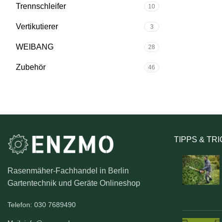
Trennschleifer
10
Vertikutierer
3
WEIBANG
28
Zubehör
46
TIPPS & TR
Rasenmäher-Fachhandel in Berlin
Gartentechnik und Geräte Onlineshop
Telefon: 030 7689490