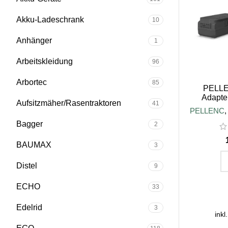
Akku-Ladeschrank
10
Anhänger
1
Arbeitskleidung
96
Arbortec
85
PELLE
Adapter
Aufsitzmäher/Rasentraktoren
41
C
PELLENC
Bagger
2
BAUMAX
3
Distel
9
IN D
ECHO
33
Edelrid
3
inkl