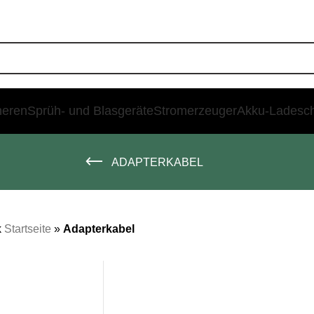
heren
Sprüh- und Blasgeräte
Stromerzeuger
Akku-Ladesc
ADAPTERKABEL
k
Startseite
»
Adapterkabel