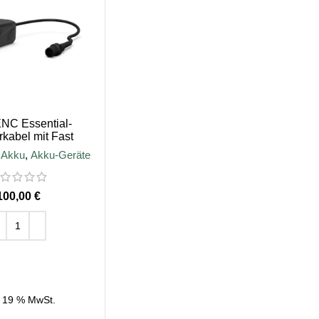
NC Essential-
kabel mit Fast
onnector
,
Akku
,
Akku-Geräte
€
EN WARENKORB
. 19 % MwSt.