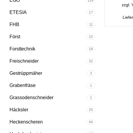
EGO
118
zzgl.
ETESIA
17
Liefe
FHB
11
Först
15
Forsttechnik
18
Freischneider
32
Gestrüppmäher
3
Grabenfräse
1
Grassodenschneider
1
Häcksler
25
Heckenscheren
44