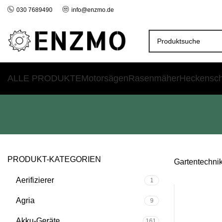
030 7689490
info@enzmo.de
ALLE PRODUKTE
Motorsägen
Rasenmäher
Heckensc
PRODUKT-KATEGORIEN
Gartentechni
Aerifizierer
1
Agria
9
Akku-Geräte
161