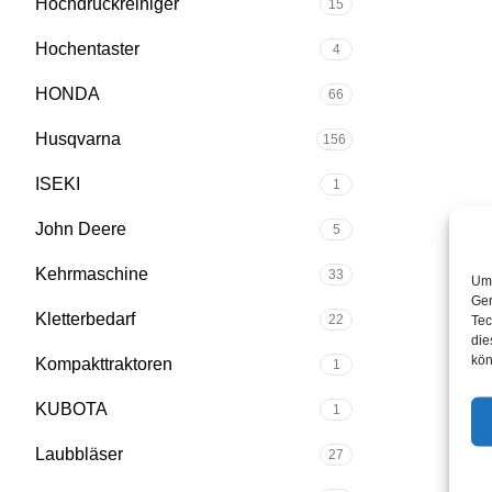
Hochdruckreiniger
15
Hochentaster
4
HONDA
66
Husqvarna
156
ISEKI
1
John Deere
5
Kehrmaschine
33
Um 
Ger
Kletterbedarf
22
Tec
die
kön
Kompakttraktoren
1
KUBOTA
1
Laubbläser
27