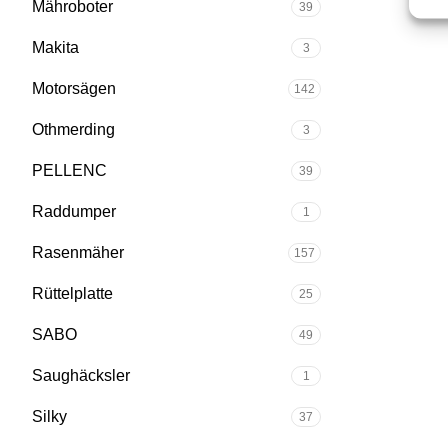
Mähroboter
39
Makita
3
Motorsägen
142
Othmerding
3
PELLENC
39
Raddumper
1
Rasenmäher
157
Rüttelplatte
25
SABO
49
Saughäcksler
1
Silky
37