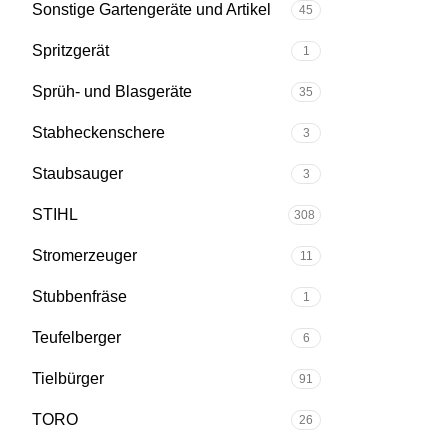
Sonstige Gartengeräte und Artikel
45
Spritzgerät
1
Sprüh- und Blasgeräte
35
Stabheckenschere
3
Staubsauger
3
STIHL
308
Stromerzeuger
11
Stubbenfräse
1
Teufelberger
6
Tielbürger
91
TORO
26