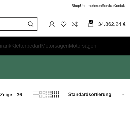
Shop
Unternehmen
Service
Kontakt
18
34.862,24
€
hrank
Kletterbedarf
Motorsägen
Motorsägen
Zeige
36