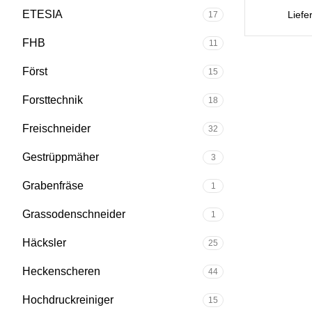
ETESIA
Liefe
17
FHB
11
Först
15
Forsttechnik
18
Freischneider
32
Gestrüppmäher
3
Grabenfräse
1
Grassodenschneider
1
Häcksler
25
Heckenscheren
44
Hochdruckreiniger
15