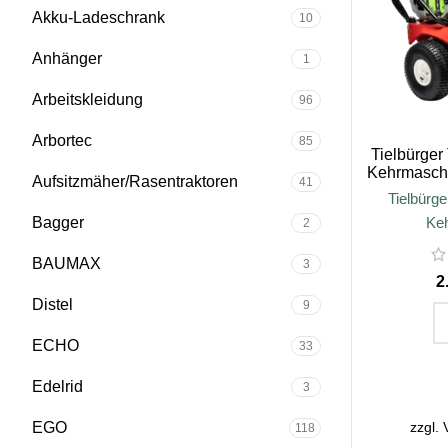
Akku-Ladeschrank
10
Anhänger
1
Arbeitskleidung
96
Arbortec
85
Tielbürger
Kehrmasch
Aufsitzmäher/Rasentraktoren
41
Tielbürge
Bagger
Ke
2
BAUMAX
3
Distel
9
ECHO
33
IN D
Edelrid
3
zzgl.
EGO
118