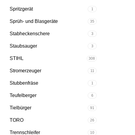
Spritzgerät
1
Sprüh- und Blasgeräte
35
Stabheckenschere
3
Staubsauger
3
STIHL
308
Stromerzeuger
11
Stubbenfräse
1
Teufelberger
6
Tielbürger
91
TORO
26
Trennschleifer
10