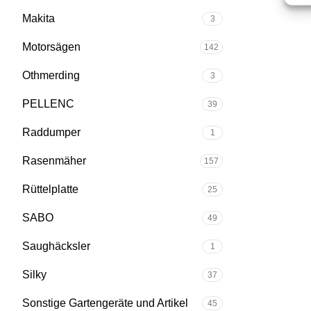
Makita
3
Motorsägen
142
Othmerding
3
PELLENC
39
Raddumper
1
Rasenmäher
157
Rüttelplatte
25
SABO
49
Saughäcksler
1
Silky
37
Sonstige Gartengeräte und Artikel
45