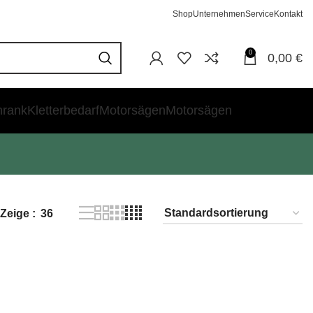
Shop
Unternehmen
Service
Kontakt
0
0,00
€
hrank
Kletterbedarf
Motorsägen
Motorsägen
Zeige
36