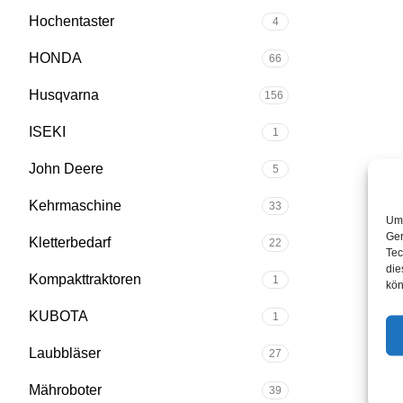
Hochentaster
4
HONDA
66
Husqvarna
156
ISEKI
1
John Deere
5
Kehrmaschine
33
Um 
Ger
Kletterbedarf
22
Tec
die
Kompakttraktoren
1
kön
KUBOTA
1
Laubbläser
27
Mähroboter
39