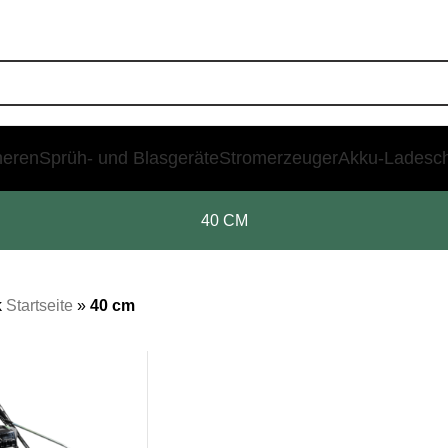
heren
Sprüh- und Blasgeräte
Stromerzeuger
Akku-Ladesc
40 CM
k
Startseite
»
40 cm