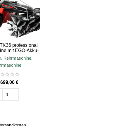
 TK36 professional
ine mit EGO-Akku-
Motor
r
,
Kehrmaschine
,
hrmaschine
€
EN WARENKORB
Versandkosten