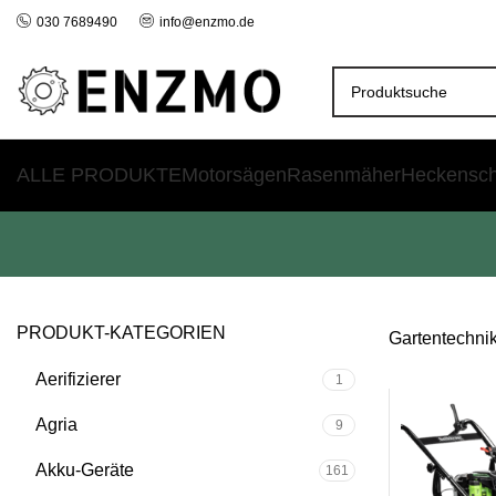
030 7689490
info@enzmo.de
ALLE PRODUKTE
Motorsägen
Rasenmäher
Heckensc
PRODUKT-KATEGORIEN
Gartentechni
Aerifizierer
1
Agria
9
Akku-Geräte
161