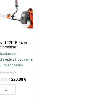
na 122R Benzin-
otorsense
ischneider
,
chneider
,
Husqvarna
,
-Freischneider
220,00
€
79,00
€
EN WARENKORB