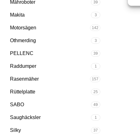
Mähroboter
39
Makita
3
Motorsägen
142
Othmerding
3
PELLENC
39
Raddumper
1
Rasenmäher
157
Rüttelplatte
25
SABO
49
Saughäcksler
1
Silky
37