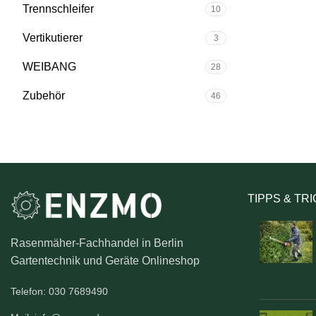
Trennschleifer
10
Vertikutierer
3
WEIBANG
28
Zubehör
46
TIPPS & TR
Rasenmäher-Fachhandel in Berlin
Gartentechnik und Geräte Onlineshop
Telefon: 030 7689490