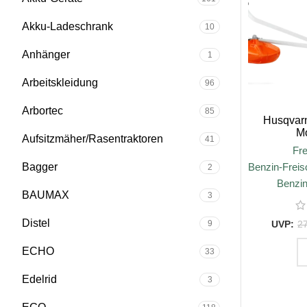
Akku-Ladeschrank
10
Anhänger
1
Arbeitskleidung
96
Arbortec
85
Husqvar
M
Aufsitzmäher/Rasentraktoren
41
Fre
Bagger
Benzin-Freis
2
Benzin
BAUMAX
3
Distel
9
2
ECHO
33
Edelrid
IN D
3