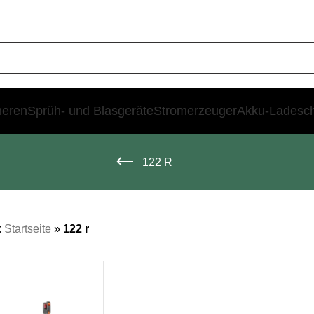
heren
Sprüh- und Blasgeräte
Stromerzeuger
Akku-Ladesc
122 R
k
Startseite
»
122 r