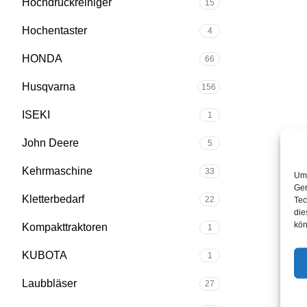
Hochdruckreiniger
15
Hochentaster
4
HONDA
66
Husqvarna
156
ISEKI
1
John Deere
5
Kehrmaschine
33
Um 
Ger
Kletterbedarf
22
Tec
die
kön
Kompakttraktoren
1
KUBOTA
1
Laubbläser
27