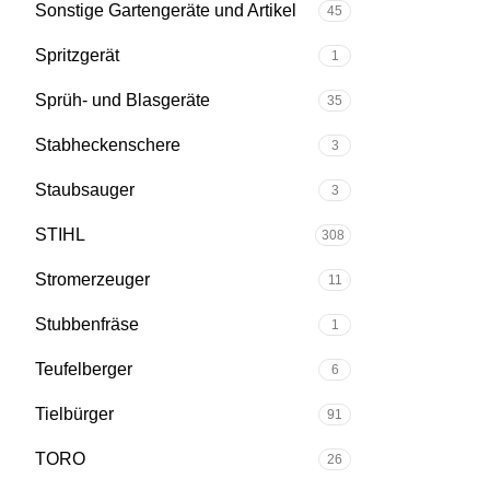
Sonstige Gartengeräte und Artikel
45
Spritzgerät
1
Sprüh- und Blasgeräte
35
Stabheckenschere
3
Staubsauger
3
STIHL
308
Stromerzeuger
11
Stubbenfräse
1
Teufelberger
6
Tielbürger
91
TORO
26