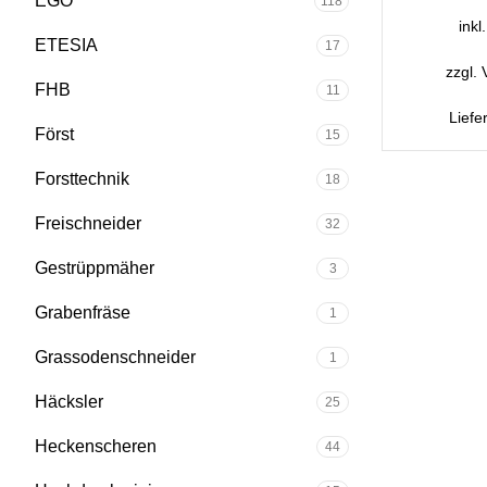
EGO
118
inkl
ETESIA
17
zzgl.
FHB
11
Liefe
Först
15
Forsttechnik
18
Freischneider
32
Gestrüppmäher
3
Grabenfräse
1
Grassodenschneider
1
Häcksler
25
Heckenscheren
44