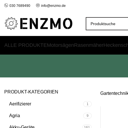
030 7689490
info@enzmo.de
ALLE PRODUKTE
Motorsägen
Rasenmäher
Heckensc
PRODUKT-KATEGORIEN
Gartentechni
Aerifizierer
1
SALE
Agria
9
Akku-Geräte
161