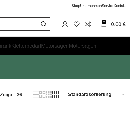
Shop
Unternehmen
Service
Kontakt
0
0,00
€
hrank
Kletterbedarf
Motorsägen
Motorsägen
Zeige
36