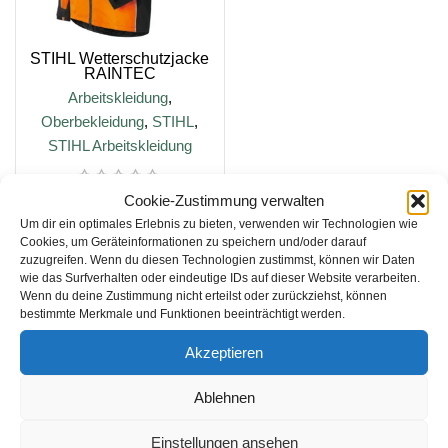
STIHL Wetterschutzjacke
RAINTEC
Arbeitskleidung
,
Oberbekleidung
,
STIHL
,
STIHL Arbeitskleidung
Cookie-Zustimmung verwalten
125,00
€
148,00
€
Um dir ein optimales Erlebnis zu bieten, verwenden wir Technologien wie
AUSFÜHRUNG WÄHLEN
Cookies, um Geräteinformationen zu speichern und/oder darauf
zuzugreifen. Wenn du diesen Technologien zustimmst, können wir Daten
wie das Surfverhalten oder eindeutige IDs auf dieser Website verarbeiten.
inkl. MwSt.
Wenn du deine Zustimmung nicht erteilst oder zurückziehst, können
bestimmte Merkmale und Funktionen beeinträchtigt werden.
zzgl.
Versandkosten
Akzeptieren
Lieferzeit:
4-5 Tage
Ablehnen
Einstellungen ansehen